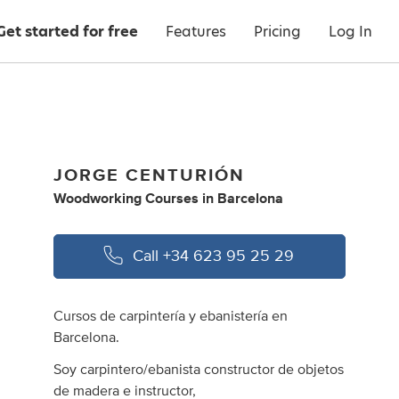
Get started for free
Features
Pricing
Log In
JORGE CENTURIÓN
Woodworking Courses
in
Barcelona
Call
+34 623 95 25 29
Cursos de carpintería y ebanistería en
Barcelona.
Soy carpintero/ebanista constructor de objetos
de madera e instructor,