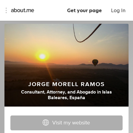
Get your page
Log In
JORGE MORELL RAMOS
Consultant
,
Attorney
,
and
Abogado
in
Islas
Baleares, España
Visit my website