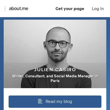
Get your page
Log In
JULIEN CASIRO
Writer
,
Consultant
,
and
Social Media Manager
in
Paris
Read my blog