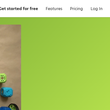
Get started for free
Features
Pricing
Log In