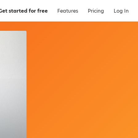
Get started for free
Features
Pricing
Log In