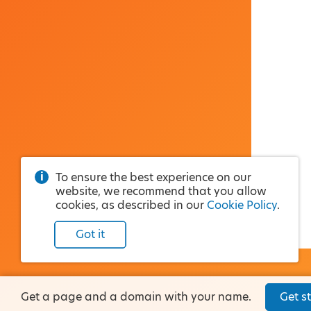
To ensure the best experience on our
website, we recommend that you allow
cookies, as described in our
Cookie Policy
.
Got it
Get a page and a domain with your name.
Get st