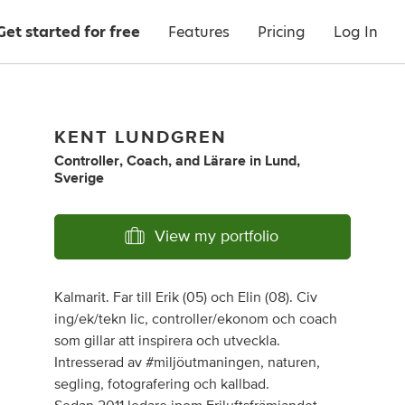
Get started for free
Features
Pricing
Log In
KENT LUNDGREN
Controller
,
Coach
,
and
Lärare
in
Lund,
Sverige
View my portfolio
Kalmarit. Far till Erik (05) och Elin (08). Civ
ing/ek/tekn lic, controller/ekonom och coach
som gillar att inspirera och utveckla.
Intresserad av #miljöutmaningen, naturen,
segling, fotografering och kallbad.