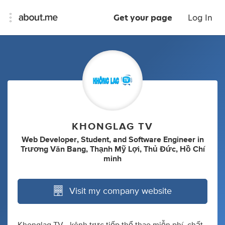
Get your page
Log In
KHONGLAG TV
Web Developer
,
Student
,
and
Software Engineer
in
Trương Văn Bang, Thạnh Mỹ Lợi, Thủ Đức, Hồ Chí
minh
Visit my company website