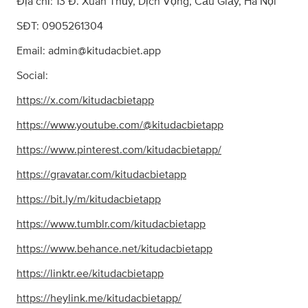
Địa chỉ: 13 Đ. Xuân Thủy, Dịch Vọng, Cầu Giấy, Hà Nội
SĐT: 0905261304
Email:
admin@kitudacbiet.app
Social:
https://x.com/kitudacbietapp
https://www.youtube.com/@kitudacbietapp
https://www.pinterest.com/kitudacbietapp/
https://gravatar.com/kitudacbietapp
https://bit.ly/m/kitudacbietapp
https://www.tumblr.com/kitudacbietapp
https://www.behance.net/kitudacbietapp
https://linktr.ee/kitudacbietapp
https://heylink.me/kitudacbietapp/