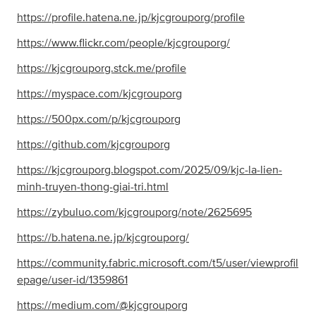
https://profile.hatena.ne.jp/kjcgrouporg/profile
https://www.flickr.com/people/kjcgrouporg/
https://kjcgrouporg.stck.me/profile
https://myspace.com/kjcgrouporg
https://500px.com/p/kjcgrouporg
https://github.com/kjcgrouporg
https://kjcgrouporg.blogspot.com/2025/09/kjc-la-lien-
minh-truyen-thong-giai-tri.html
https://zybuluo.com/kjcgrouporg/note/2625695
https://b.hatena.ne.jp/kjcgrouporg/
https://community.fabric.microsoft.com/t5/user/viewprofil
epage/user-id/1359861
https://medium.com/@kjcgrouporg