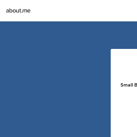
Small 