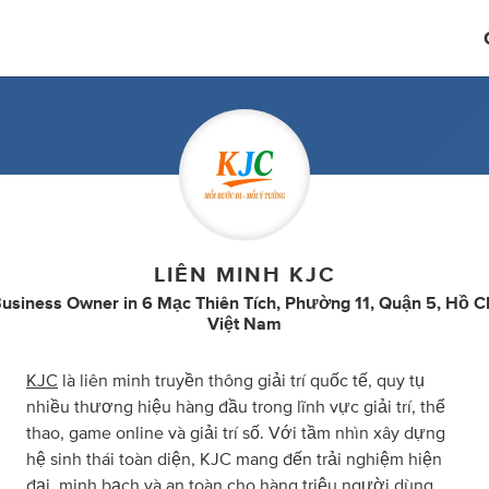
LIÊN MINH KJC
Business Owner
in
6 Mạc Thiên Tích, Phường 11, Quận 5, Hồ C
Việt Nam
KJC
là liên minh truyền thông giải trí quốc tế, quy tụ
nhiều thương hiệu hàng đầu trong lĩnh vực giải trí, thể
thao, game online và giải trí số. Với tầm nhìn xây dựng
hệ sinh thái toàn diện, KJC mang đến trải nghiệm hiện
đại, minh bạch và an toàn cho hàng triệu người dùng