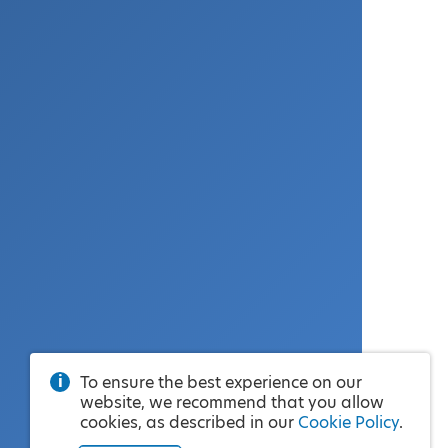
To ensure the best experience on our
website, we recommend that you allow
cookies, as described in our
Cookie Policy
.