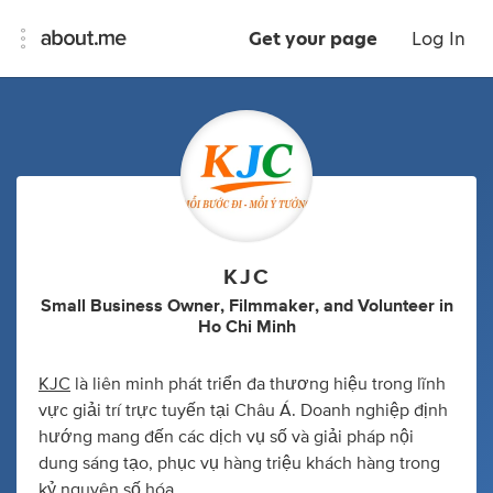
Get your page
Log In
KJC
Small Business Owner
,
Filmmaker
,
and
Volunteer
in
Ho Chi Minh
KJC
là liên minh phát triển đa thương hiệu trong lĩnh
vực giải trí trực tuyến tại Châu Á. Doanh nghiệp định
hướng mang đến các dịch vụ số và giải pháp nội
dung sáng tạo, phục vụ hàng triệu khách hàng trong
kỷ nguyên số hóa.