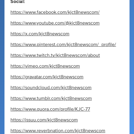
Social:
https://www.facebook.com/kjct8newscom/
https://www.youtube.com/@kjct8newscom
https://x.com/kjct8newscom
https://www.pinterest.com/kjct8newscom/_profile/
https://www.twitch.tv/kjct8newscom/about
https://vimeo.com/kjct8newscom
https://gravatar.com/kjct8newscom
https://soundcloud.com/kjct8newscom
https://www.tumblr.com/kjct8newscom
https://www.quora.com/profile/KJC-77
https://issuu.com/kjct8newscom
https://www.reverbnation.com/kjct8newscom