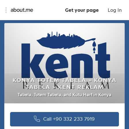
Get your page
Log In
KONYA TOTEM TABELA » KONYA
TABELA » KENT REKLAM
Tabela
,
Totem Tabela
,
and
Kutu Harf
in
Konya
Call
+90 332 233 7919