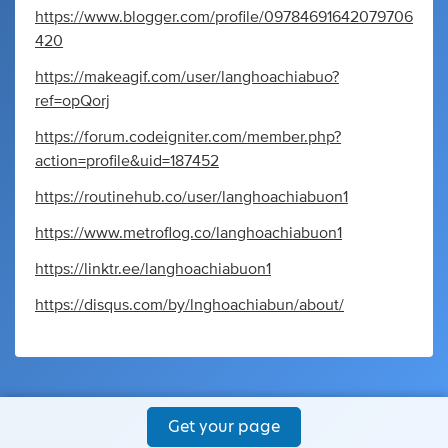
https://www.blogger.com/profile/09784691642079706
420
https://makeagif.com/user/langhoachiabuo?
ref=opQorj
https://forum.codeigniter.com/member.php?
action=profile&uid=187452
https://routinehub.co/user/langhoachiabuon1
https://www.metroflog.co/langhoachiabuon1
https://linktr.ee/langhoachiabuon1
https://disqus.com/by/lnghoachiabun/about/
Get your page