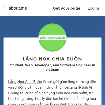
Get your page
Log In
LẴNG HOA CHIA BUỒN
Student
,
Web Developer
,
and
Software Engineer
in
vietnam
Lẵng Hoa Chia Buồn
là nơi gửi gắm lòng thương tiếc
và sự đồng cảm qua những lẵng hoa tang lễ tinh tế.
Chúng tôi cung cấp đa dạng mẫu hoa chia buồn, từ
hoa hồng trắng, hoa ly đến lan hồ điệp, mỗi bông hoa
mang ý nghĩa sâu sắc, an ủi gia đình trong lúc đau