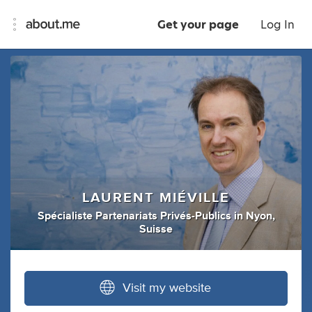
Get your page
Log In
LAURENT MIÉVILLE
Spécialiste Partenariats Privés-Publics
in
Nyon,
Suisse
Visit my website