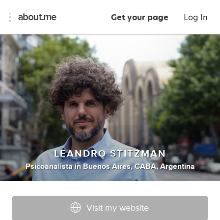
Get your page
Log In
LEANDRO STITZMAN
Psicoanalista
in
Buenos Aires, CABA, Argentina
Visit my website