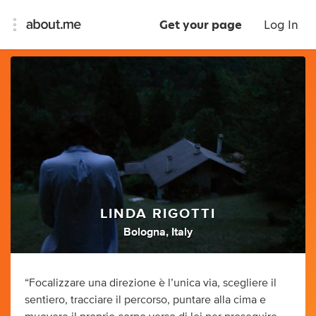
Get your page
Log In
LINDA RIGOTTI
Bologna, Italy
“Focalizzare una direzione è l’unica via, scegliere il
sentiero, tracciare il percorso, puntare alla cima e