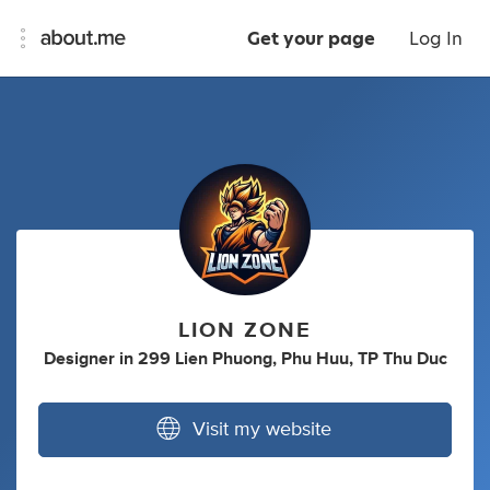
Get your page
Log In
LION ZONE
Designer
in
299 Lien Phuong, Phu Huu, TP Thu Duc
Visit my website