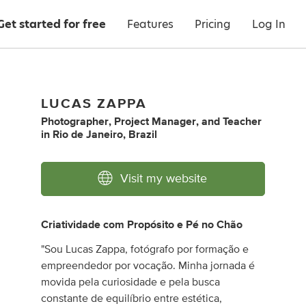
Get started for free
Features
Pricing
Log In
LUCAS ZAPPA
Photographer
,
Project Manager
,
and
Teacher
in
Rio de Janeiro, Brazil
Visit my website
Criatividade com Propósito e Pé no Chão
"Sou Lucas Zappa, fotógrafo por formação e
empreendedor por vocação. Minha jornada é
movida pela curiosidade e pela busca
constante de equilíbrio entre estética,