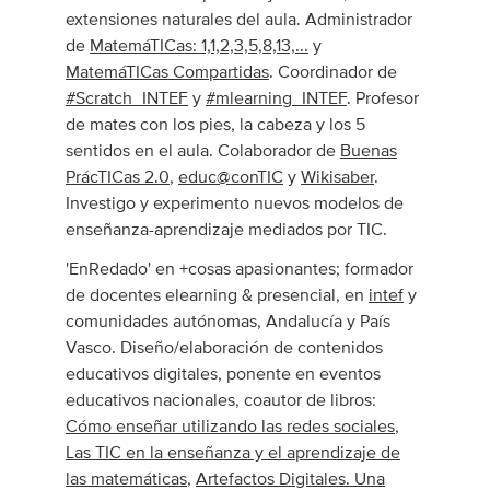
extensiones naturales del aula. Administrador
de
MatemáTICas: 1,1,2,3,5,8,13,...
y
MatemáTICas Compartidas
. Coordinador de
#Scratch_INTEF
y
#mlearning_INTEF
. Profesor
de mates con los pies, la cabeza y los 5
sentidos en el aula. Colaborador de
Buenas
PrácTICas 2.0
,
educ@conTIC
y
Wikisaber
.
Investigo y experimento nuevos modelos de
enseñanza-aprendizaje mediados por TIC.
'EnRedado' en +cosas apasionantes; formador
de docentes elearning & presencial, en
intef
y
comunidades autónomas, Andalucía y País
Vasco. Diseño/elaboración de contenidos
educativos digitales, ponente en eventos
educativos nacionales, coautor de libros:
Cómo enseñar utilizando las redes sociales
,
Las TIC en la enseñanza y el aprendizaje de
las matemáticas
,
Artefactos Digitales. Una