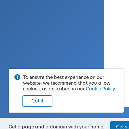
To ensure the best experience on our
website, we recommend that you allow
cookies, as described in our
Cookie Policy
.
Got it
Get a page and a domain with your name.
Get st