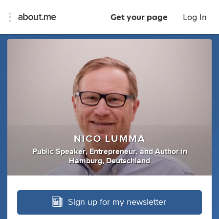
Get your page
Log In
NICO LUMMA
Public Speaker
,
Entrepreneur
,
and
Author
in
Hamburg, Deutschland
Sign up for my newsletter