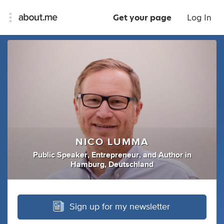
Get your page
Log In
NICO LUMMA
Public Speaker
,
Entrepreneur
,
and
Author
in
Hamburg, Deutschland
Sign up for my newsletter