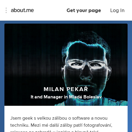
Get your page
Log In
MILAN PEKAŘ
It
and
Manager
in
Mladá Boleslav
Jsem geek s velkou zálibou o software a novou
techniku. Mezi mé další záliby patří fotografování,