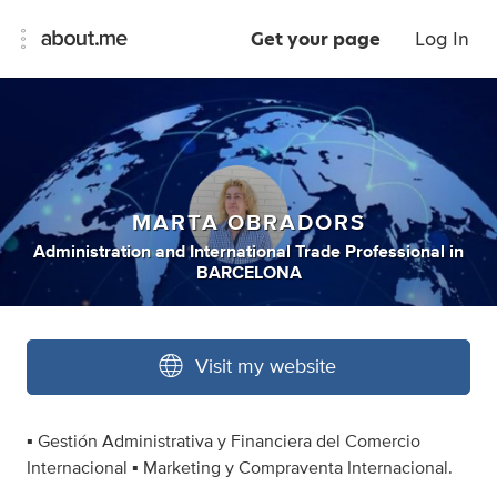
Get your page
Log In
MARTA OBRADORS
Administration
and
International Trade Professional
in
BARCELONA
Visit my website
▪️ Gestión Administrativa y Financiera del Comercio
Internacional ▪️ Marketing y Compraventa Internacional.