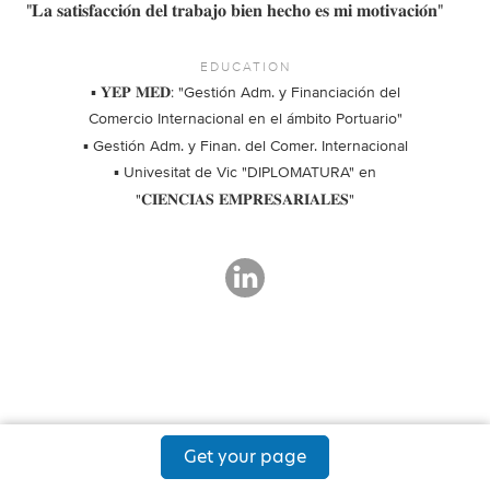
"𝐋𝐚 𝐬𝐚𝐭𝐢𝐬𝐟𝐚𝐜𝐜𝐢𝐨́𝐧 𝐝𝐞𝐥 𝐭𝐫𝐚𝐛𝐚𝐣𝐨 𝐛𝐢𝐞𝐧 𝐡𝐞𝐜𝐡𝐨 𝐞𝐬 𝐦𝐢 𝐦𝐨𝐭𝐢𝐯𝐚𝐜𝐢𝐨́𝐧"
EDUCATION
▪️ 𝐘𝐄𝐏 𝐌𝐄𝐃: "Gestión Adm. y Financiación del
Comercio Internacional en el ámbito Portuario"
▪ Gestión Adm. y Finan. del Comer. Internacional
▪️ Univesitat de Vic "DIPLOMATURA" en
"𝐂𝐈𝐄𝐍𝐂𝐈𝐀𝐒 𝐄𝐌𝐏𝐑𝐄𝐒𝐀𝐑𝐈𝐀𝐋𝐄𝐒"
Get your page