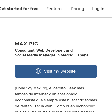
Get started for free
Features
Pricing
Log In
MAX PIG
Consultant
,
Web Developer
,
and
Social Media Manager
in
Madrid, España
Visit my website
¡Hola! Soy Max Pig, el cerdito Geek más
famoso de Internet y un apasionado
economista que siempre esta buscando formas
de rentabilizar la web. Como buen lechoncillo