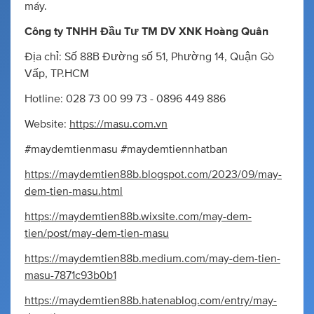
máy.
Công ty TNHH Đầu Tư TM DV XNK Hoàng Quân
Địa chỉ: Số 88B Đường số 51, Phường 14, Quận Gò
Vấp, TP.HCM
Hotline: 028 73 00 99 73 - 0896 449 886
Website:
https://masu.com.vn
#maydemtienmasu #maydemtiennhatban
https://maydemtien88b.blogspot.com/2023/09/may-
dem-tien-masu.html
https://maydemtien88b.wixsite.com/may-dem-
tien/post/may-dem-tien-masu
https://maydemtien88b.medium.com/may-dem-tien-
masu-7871c93b0b1
https://maydemtien88b.hatenablog.com/entry/may-