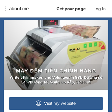
Get your page
Log In
MÁY ĐẾM TIỀN CHÍNH HÃNG
Writer
,
Filmmaker
,
and
Volunteer
in
88B Đường số
51, Phường 14, Quận Gò Vấp, TP.HCM
Visit my website