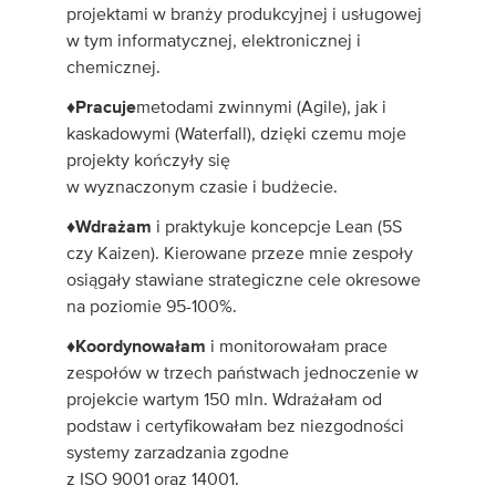
projektami w branży produkcyjnej i usługowej
w tym informatycznej, elektronicznej i
chemicznej.
♦Pracuje
metodami zwinnymi (Agile), jak i
kaskadowymi (Waterfall), dzięki czemu moje
projekty kończyły się
w wyznaczonym czasie i budżecie.
♦Wdrażam
i praktykuje koncepcje Lean (5S
czy Kaizen). Kierowane przeze mnie zespoły
osiągały stawiane strategiczne cele okresowe
na poziomie 95-100%.
♦Koordynowałam
i monitorowałam prace
zespołów w trzech państwach jednoczenie w
projekcie wartym 150 mln. Wdrażałam od
podstaw i certyfikowałam bez niezgodności
systemy zarzadzania zgodne
z ISO 9001 oraz 14001.