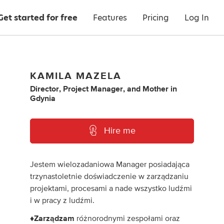
Get started for free
Features
Pricing
Log In
KAMILA MAZELA
Director
,
Project Manager
,
and
Mother
in
Gdynia
Hire me
Jestem wielozadaniowa Manager posiadająca
trzynastoletnie doświadczenie w zarządzaniu
projektami, procesami a nade wszystko ludźmi
i w pracy z ludźmi.
♦Zarządzam
różnorodnymi zespołami oraz