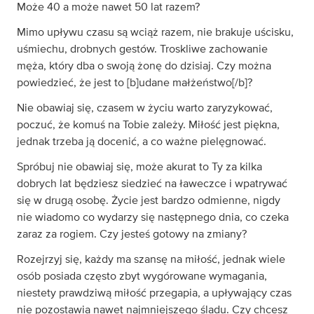
Może 40 a może nawet 50 lat razem?
Mimo upływu czasu są wciąż razem, nie brakuje uścisku,
uśmiechu, drobnych gestów. Troskliwe zachowanie
męża, który dba o swoją żonę do dzisiaj. Czy można
powiedzieć, że jest to [b]udane małżeństwo[/b]?
Nie obawiaj się, czasem w życiu warto zaryzykować,
poczuć, że komuś na Tobie zależy. Miłość jest piękna,
jednak trzeba ją docenić, a co ważne pielęgnować.
Spróbuj nie obawiaj się, może akurat to Ty za kilka
dobrych lat będziesz siedzieć na ławeczce i wpatrywać
się w drugą osobę. Życie jest bardzo odmienne, nigdy
nie wiadomo co wydarzy się następnego dnia, co czeka
zaraz za rogiem. Czy jesteś gotowy na zmiany?
Rozejrzyj się, każdy ma szansę na miłość, jednak wiele
osób posiada często zbyt wygórowane wymagania,
niestety prawdziwą miłość przegapia, a upływający czas
nie pozostawia nawet najmniejszego śladu. Czy chcesz