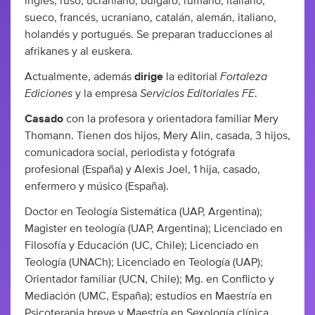
inglés, ruso, ucraniano, búlgaro, rumano, italiano,
sueco, francés, ucraniano, catalán, alemán, italiano,
holandés y portugués. Se preparan traducciones al
afrikanes y al euskera.
Fortaleza
Actualmente, además
dirige
la editorial
Ediciones
Servicios Editoriales FE
y la empresa
.
Casado
con la profesora y orientadora familiar Mery
Thomann. Tienen dos hijos, Mery Alin, casada, 3 hijos,
comunicadora social, periodista y fotógrafa
profesional (España) y Alexis Joel, 1 hija, casado,
enfermero y músico (España).
Doctor en Teología Sistemática (UAP, Argentina);
Magister en teología (UAP, Argentina); Licenciado en
Filosofía y Educación (UC, Chile); Licenciado en
Teología (UNACh); Licenciado en Teología (UAP);
Orientador familiar (UCN, Chile); Mg. en Conflicto y
Mediación (UMC, España); estudios en Maestría en
Psicoterapia breve y Maestría en Sexología clínica.