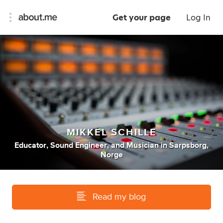
Get your page
Log In
MIKKEL SCHILLE
Educator
,
Sound Engineer
,
and
Musician
in
Sarpsborg,
Norge
Read my blog