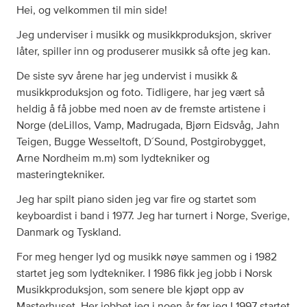
Hei, og velkommen til min side!
Jeg underviser i musikk og musikkproduksjon, skriver
låter, spiller inn og produserer musikk så ofte jeg kan.
De siste syv årene har jeg undervist i musikk &
musikkproduksjon og foto. Tidligere, har jeg vært så
heldig å få jobbe med noen av de fremste artistene i
Norge (deLillos, Vamp, Madrugada, Bjørn Eidsvåg, Jahn
Teigen, Bugge Wesseltoft, D´Sound, Postgirobygget,
Arne Nordheim m.m) som lydtekniker og
masteringtekniker.
Jeg har spilt piano siden jeg var fire og startet som
keyboardist i band i 1977. Jeg har turnert i Norge, Sverige,
Danmark og Tyskland.
For meg henger lyd og musikk nøye sammen og i 1982
startet jeg som lydtekniker. I 1986 fikk jeg jobb i Norsk
Musikkproduksjon, som senere ble kjøpt opp av
Masterhuset. Her jobbet jeg i noen år før jeg I 1997 startet