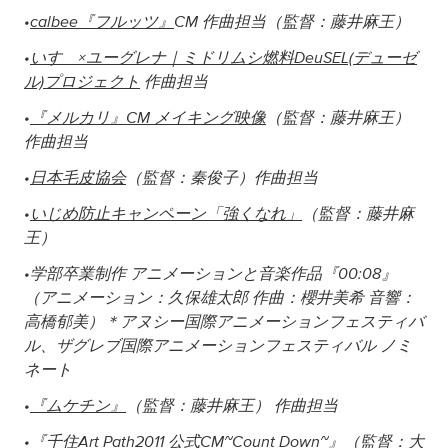
•
calbee『フルッツ』
CM 作曲担当（監督：藤井麻王）
•
いすゞ×ユーグレナ｜ミドリムシ燃料DeuSEL(デューゼ
ル)プロジェクト
作曲担当
•
『メルカリ』CM メイキング
映像
（監督：藤井麻王）
作曲担当
•
日本毛皮協会
（監督：秦俊子）作曲担当
•
いじめ防止キャンペーン「強くなれ」
（監督：藤井麻
王）
•学部卒業制作 アニメーションと音楽作品『00:08』
（アニメーション：久保雄太郎 作曲：櫻井美希 音響：
高橋郁美）＊アヌシー国際アニメーションフェスティバ
ル、ザグレブ国際アニメーションフェスティバル ノミ
ネート
•
『ムケチン』
（監督：藤井麻王） 作曲担当
•
『千住Art Path2011 公式CM~Count Down~』
（監督：大