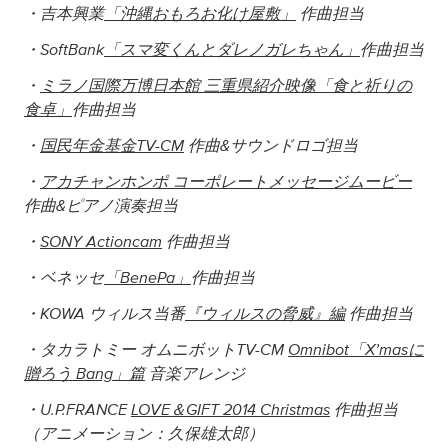
・吉本興業
「沖縄おもろお化け屋敷」
作曲担当
・SoftBank
「スマ変くんとダレノガレちゃん」
作曲担当
・
ミラノ国際万博日本館 三重県紹介映像「食と祈りの
食卓」
作曲担当
・
国民年金基金TV-CM
作曲&サウンドロゴ担当
・
アカチャンホンポ コーポレートメッセージムービー
作曲&ピアノ演奏担当
・
SONY Actioncam
作曲担当
・ベネッセ
「BenePa」
作曲担当
・KOWA ウィルス当番
『ウィルスの脅威』編
作曲担当
・タカラトミー オムニボットTV-CM
Omnibot「X’masに
贈ろう Bang」篇
音楽アレンジ
・U.P.FRANCE
LOVE＆GIFT 2014 Christmas
作曲担当
（アニメーション：久保雄太郎）