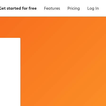
Get started for free
Features
Pricing
Log In