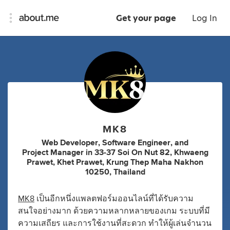
Get your page
Log In
MK8
Web Developer
,
Software Engineer
,
and
Project Manager
in
33-37 Soi On Nut 82, Khwaeng
Prawet, Khet Prawet, Krung Thep Maha Nakhon
10250, Thailand
MK8
เป็นอีกหนึ่งแพลตฟอร์มออนไลน์ที่ได้รับความ
สนใจอย่างมาก ด้วยความหลากหลายของเกม ระบบที่มี
ความเสถียร และการใช้งานที่สะดวก ทำให้ผู้เล่นจำนวน