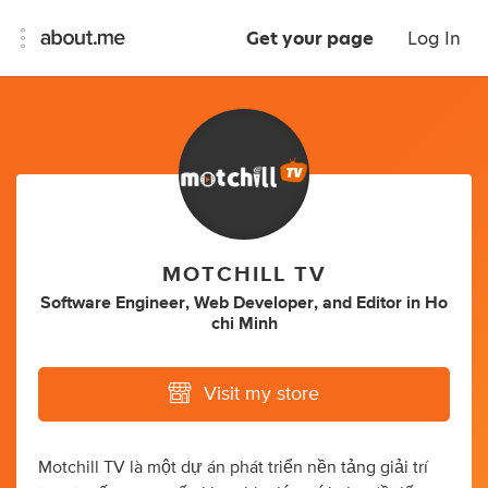
Get your page
Log In
MOTCHILL TV
Software Engineer
,
Web Developer
,
and
Editor
in
Ho
chi Minh
Visit my store
Motchill TV là một dự án phát triển nền tảng giải trí