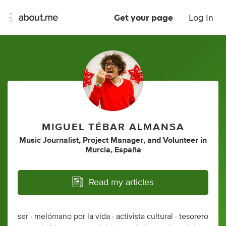
Get your page
Log In
MIGUEL TÉBAR ALMANSA
Music Journalist
,
Project Manager
,
and
Volunteer
in
Murcia, España
Read my articles
ser · melómano por la vida · activista cultural · tesorero