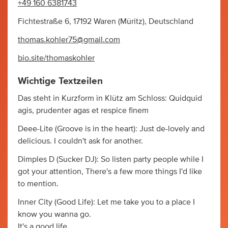
+49 160 6381743
Fichtestraße 6, 17192 Waren (Müritz), Deutschland
thomas.kohler75@gmail.com
bio.site/thomaskohler
Wichtige Textzeilen
Das steht in Kurzform in Klütz am Schloss: Quidquid
agis, prudenter agas et respice finem
Deee-Lite (Groove is in the heart): Just de-lovely and
delicious. I couldn't ask for another.
Dimples D (Sucker DJ): So listen party people while I
got your attention, There's a few more things I'd like
to mention.
Inner City (Good Life): Let me take you to a place I
know you wanna go.
It's a good life.