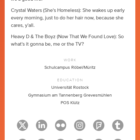
Crystal Waters (She's Homeless): She wakes up early
every morning, just to do her hair now, because she
cares, y'all.
Heavy D & The Boyz (Now That We Found Love): So
what's it gonna be, me or the TV?
WORK
Schulcampus Röbel/Müritz
EDUCATION
Universität Rostock
Gymnasium am Tannenberg Grevesmühlen
POS Klütz