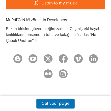
Listen to my music
MuRaTCaN |#| vBulletin Developers
Bazen birisine güveneceğim zaman, Geçmişteki hayal
kırıklıklarım ensemden tutar ve kulağıma fısıldar; "Ne
Çabuk Unuttun'' !!!
Get your page