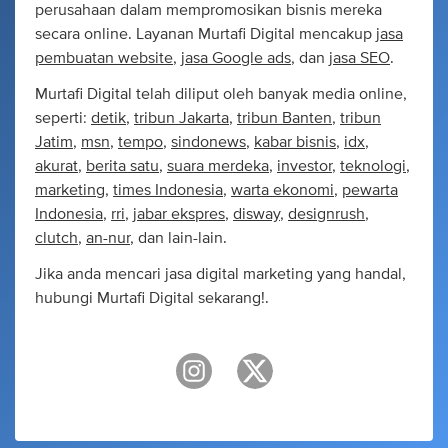
perusahaan dalam mempromosikan bisnis mereka
secara online. Layanan Murtafi Digital mencakup
jasa
pembuatan website
,
jasa Google ads
, dan
jasa SEO
.
Murtafi Digital telah diliput oleh banyak media online,
seperti:
detik
,
tribun Jakarta
,
tribun Banten
,
tribun
Jatim
,
msn
,
tempo
,
sindonews
,
kabar bisnis
,
idx
,
akurat
,
berita satu
,
suara merdeka
,
investor
,
teknologi
,
marketing
,
times Indonesia
,
warta ekonomi
,
pewarta
Indonesia
,
rri
,
jabar ekspres
,
disway
,
designrush
,
clutch
,
an-nur
, dan lain-lain.
Jika anda mencari jasa digital marketing yang handal,
hubungi Murtafi Digital sekarang!.