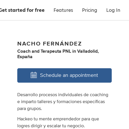
Get started for free
Features
Pricing
Log In
NACHO FERNÁNDEZ
Coach
and
Terapeuta PNL
in
Valladolid,
España
Schedule an appointment
Desarrollo procesos individuales de coaching
e imparto talleres y formaciones específicas
para grupos.
Hackeo tu mente emprendedor para que
logres dirigir y escalar tu negocio.