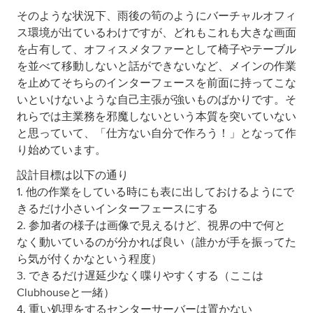
そのような状況下、雨後の筍のようにバーチャルオフィ
ス環境が出ているわけですが、どれもこれも大きな画面
を占有して、オフィスメタファーとして椅子やテーブル
を並べて移動しないと話ができないなど、メインの作業
を止めてそちらのインターフェースを前面に持ってこな
いといけないような自己主張が強いものばかりです。そ
れらでは主業務を邪魔しないという本質を突いていない
と思っていて、「仕方ない自分で作ろう！」となって作
り始めています。
設計目標は以下の通り
1. 他の作業をしている時にも表に出しておけるようにで
きるだけ小さいインターフェースにする
2. 参加者の様子は画像で見えるけど、視界の中で何と
なく動いているのが分かれば良い（誰かが手を振ってた
ら気が付くかなという程度）
3. できるだけ遅延少なく喋りやすくする（ここは
Clubhouseと一緒）
4. 重い処理をするセンターサーバーは置かない