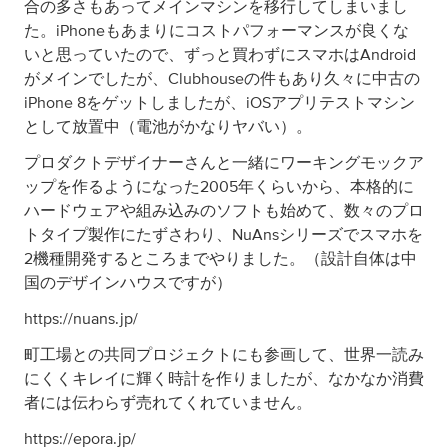
合の多さもあってメインマシンを移行してしまいまし
た。iPhoneもあまりにコストパフォーマンスが良くな
いと思っていたので、ずっと買わずにスマホはAndroid
がメインでしたが、Clubhouseの件もあり久々に中古の
iPhone 8をゲットしましたが、iOSアプリテストマシン
として放置中（電池がかなりヤバい）。
プロダクトデザイナーさんと一緒にワーキングモックア
ップを作るようになった2005年くらいから、本格的に
ハードウェアや組み込みのソフトも始めて、数々のプロ
トタイプ製作にたずさわり、NuAnsシリーズでスマホを
2機種開発するところまでやりました。（設計自体は中
国のデザインハウスですが）
https://nuans.jp/
町工場との共同プロジェクトにも参画して、世界一読み
にくくキレイに輝く時計を作りましたが、なかなか消費
者には伝わらず売れてくれていません。
https://epora.jp/