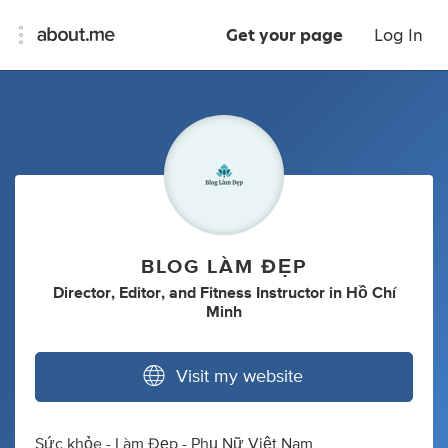
Get your page
Log In
BLOG LÀM ĐẸP
Director
,
Editor
,
and
Fitness Instructor
in
Hồ Chí
Minh
Visit my website
Sức khỏe - Làm Đẹp - Phụ Nữ Việt Nam