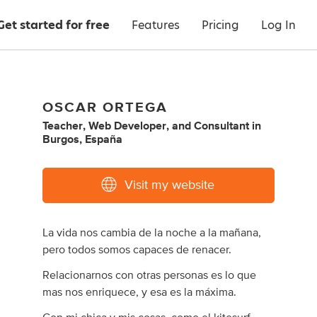
Get started for free
Features
Pricing
Log In
OSCAR ORTEGA
Teacher
,
Web Developer
,
and
Consultant
in
Burgos, España
Visit my website
La vida nos cambia de la noche a la mañana,
pero todos somos capaces de renacer.
Relacionarnos con otras personas es lo que
mas nos enriquece, y esa es la máxima.