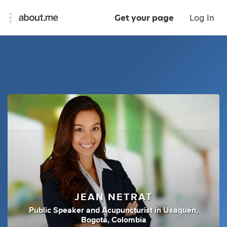
Get your page
Log In
JEAN NETRAT
Public Speaker
and
Acupuncturist
in
Usaquén,
Bogota, Colombia