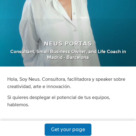
NEUS PORTAS
Consultant
,
Small Business Owner
,
and
Life Coach
in
Madrid - Barcelona
Hola, Soy Neus. Consultora, facilitadora y speaker sobre
creatividad, arte e innovación.
Si quieres desplegar el potencial de tus equipos,
hablemos.
Get your page