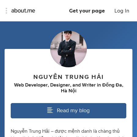
Get your page
Log In
NGUYỄN TRUNG HẢI
Web Developer
,
Designer
,
and
Writer
in
Đống Đa,
Hà Nội
Read my blog
Nguyễn Trung Hải – được mệnh danh là chàng thủ