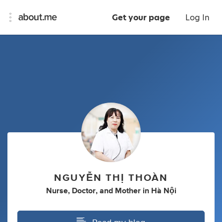
Get your page
Log In
NGUYỄN THỊ THOÀN
Nurse
,
Doctor
,
and
Mother
in
Hà Nội