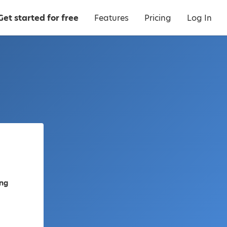
Get started for free
Features
Pricing
Log In
ng