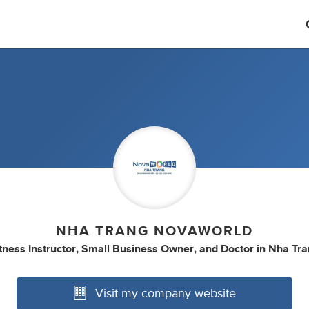
NHA TRANG NOVAWORLD
tness Instructor
,
Small Business Owner
,
and
Doctor
in
Nha Tra
Visit my company website