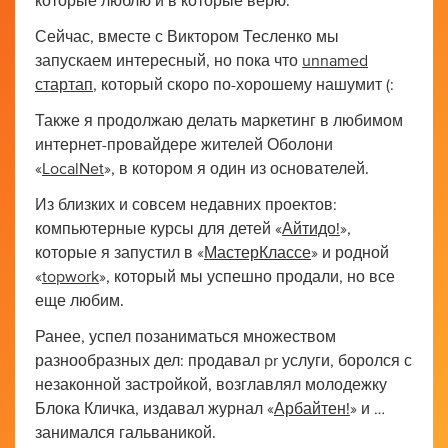
которые люблю и в которые верю.
Сейчас, вместе с Виктором Тесленко мы
запускаем интересный, но пока что
unnamed
стартап
, который скоро по-хорошему нашумит (:
Также я продолжаю делать маркетинг в любимом
интернет-провайдере жителей Оболони
«
LocalNet
», в котором я один из основателей.
Из близких и совсем недавних проектов:
компьютерные курсы для детей «
Айтидо!
»,
которые я запустил в «
МастерКлассе
» и родной
«
topwork
», который мы успешно продали, но все
еще любим.
Ранее, успел позаниматься множеством
разнообразных дел: продавал pr услуги, боролся с
незаконной застройкой, возглавлял молодежку
Блока Кличка, издавал журнал «
Арбайтен!
» и …
занимался гальваникой.