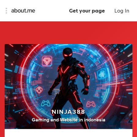
Get your page
Log In
NINJA388
Gaming
and
Website
in
indonesia