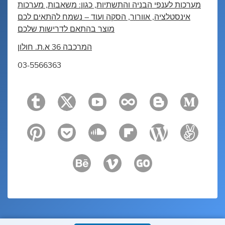
מערכות לענפי הבניה והתשתיות, כגון: משאבות, מערכות
אינסטלציה, אוורור, הסקה ועוד – נשמח להתאים לכם
מוצר בהתאם לדרישות שלכם
המרכבה 36 א.ת. חולון
03-5566363