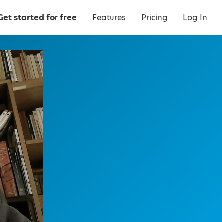
Get started for free
Features
Pricing
Log In