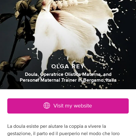
OLGA REY
Doula
,
Operatrice Olistica Materna
,
and
Personal Maternal Trainer
in
Bergamo, Italia
Visit my website
La doula esiste per aiutare la coppia a vivere la
gestazione, il parto ed il puerperio nel modo che loro